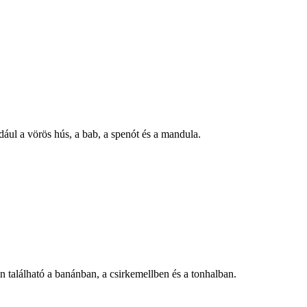
.
ául a vörös hús, a bab, a spenót és a mandula.
.
 található a banánban, a csirkemellben és a tonhalban.