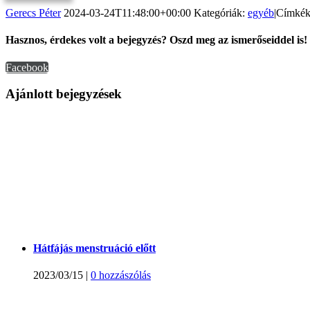
Gerecs Péter
2024-03-24T11:48:00+00:00
Kategóriák:
egyéb
|
Címké
Hasznos, érdekes volt a bejegyzés? Oszd meg az ismerőseiddel is!
Facebook
Ajánlott bejegyzések
Hátfájás menstruáció előtt
2023/03/15
|
0 hozzászólás