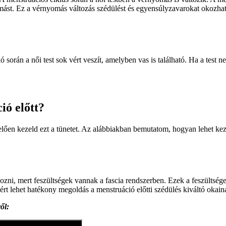
omást. Ez a vérnyomás változás szédülést és egyensúlyzavarokat okozhat
 során a női test sok vért veszít, amelyben vas is található. Ha a test
ió előtt?
elően kezeld ezt a tünetet. Az alábbiakban bemutatom, hogyan lehet keze
okozni, mert feszültségek vannak a fascia rendszerben. Ezek a feszülts
ért lehet hatékony megoldás a menstruáció előtti szédülés kiváltó oka
ről: