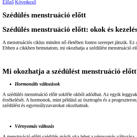
Előző
Következő
Szédülés menstruáció előtt
Szédülés menstruáció előtt: okok és kezelés
A menstruációs ciklus minden nő életében fontos szerepet játszik. Ez
Ebben a cikkben bemutatom, mi okozhatja a szédülést menstruáció előt
Mi okozhatja a szédülést menstruáció előtt
Hormonális változások
A szédülés menstruáció előtt sokféle okból adódhat. Az egyik leggya
érzékelését. A hormonok, mint például az ösztrogén és a progesztero
szédülést és egyensúlyzavarokat okozhatnak.
Vérnyomás változás
A menstruáció előtti szédülés másik oka lehet a vérnyomás változása.