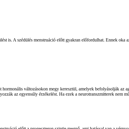
dülést is. A szédülés menstruáció előtt gyakran előfordulhat. Ennek ok
est hormonális változásokon megy keresztül, amelyek befolyásolják az 
bályozzák az egyensúly érzékelést. Ha ezek a neurotranszmitterek nem 
menstruáció előtt a progeszteron szintje megnő, ami hatással van a vérn