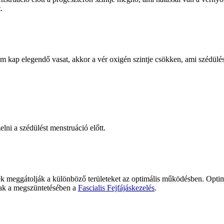
.
 nem kap elegendő vasat, akkor a vér oxigén szintje csökken, ami szédül
lni a szédülést menstruáció előtt.
égek meggátolják a különböző területeket az optimális működésben. Opti
inak a megszüntetésében a
Fascialis Fejfájáskezelés
.