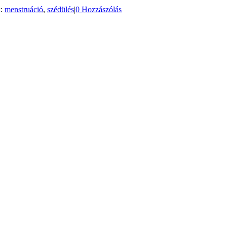
k:
menstruáció
,
szédülés
|
0 Hozzászólás