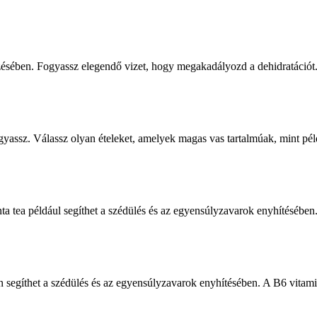
zésében. Fogyassz elegendő vizet, hogy megakadályozd a dehidratációt
gyassz. Válassz olyan ételeket, amelyek magas vas tartalmúak, mint péld
a tea például segíthet a szédülés és az egyensúlyzavarok enyhítésében
segíthet a szédülés és az egyensúlyzavarok enyhítésében. A B6 vitamin