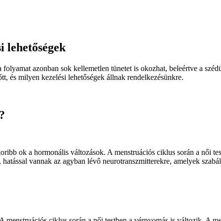
i lehetőségek
 a folyamat azonban sok kellemetlen tünetet is okozhat, beleértve a szé
t, és milyen kezelési lehetőségek állnak rendelkezésünkre.
?
koribb ok a hormonális változások. A menstruációs ciklus során a női t
n, hatással vannak az agyban lévő neurotranszmitterekre, amelyek sza
 A menstruációs ciklus során a női testben a vérnyomás is változik. A 