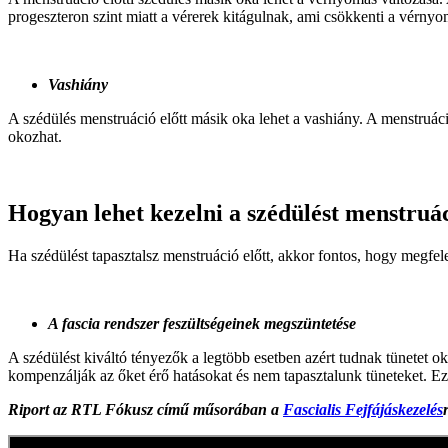
progeszteron szint miatt a vérerek kitágulnak, ami csökkenti a vérny
Vashiány
A szédülés menstruáció előtt másik oka lehet a vashiány. A menstruáció
okozhat.
Hogyan lehet kezelni a szédülést menstruác
Ha szédülést tapasztalsz menstruáció előtt, akkor fontos, hogy megfel
A fascia rendszer feszültségeinek megszüntetése
A szédülést kiváltó tényezők a legtöbb esetben azért tudnak tünetet 
kompenzálják az őket érő hatásokat és nem tapasztalunk tüneteket. Ez
Riport az RTL Fókusz című műsorában a
Fascialis Fejfájáskezelés