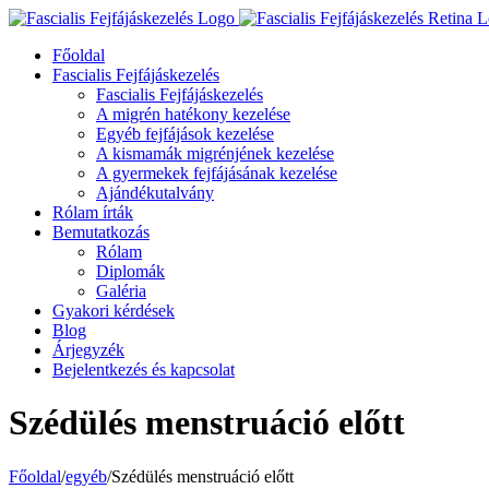
Főoldal
Fascialis Fejfájáskezelés
Fascialis Fejfájáskezelés
A migrén hatékony kezelése
Egyéb fejfájások kezelése
A kismamák migrénjének kezelése
A gyermekek fejfájásának kezelése
Ajándékutalvány
Rólam írták
Bemutatkozás
Rólam
Diplomák
Galéria
Gyakori kérdések
Blog
Árjegyzék
Bejelentkezés és kapcsolat
Szédülés menstruáció előtt
Főoldal
/
egyéb
/
Szédülés menstruáció előtt