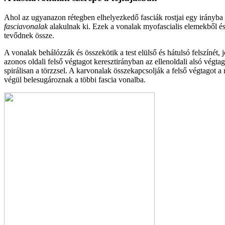
Ahol az ugyanazon rétegben elhelyezkedő fasciák rostjai egy irányba 
fasciavonalak
alakulnak ki. Ezek a vonalak myofascialis elemekből é
tevődnek össze.
A vonalak behálózzák és összekötik a test elülső és hátulsó felszínét, j
azonos oldali felső végtagot keresztirányban az ellenoldali alsó végtag
spirálisan a törzzsel. A karvonalak összekapcsolják a felső végtagot a 
végül belesugároznak a többi fascia vonalba.