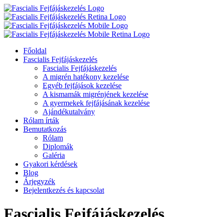
Főoldal
Fascialis Fejfájáskezelés
Fascialis Fejfájáskezelés
A migrén hatékony kezelése
Egyéb fejfájások kezelése
A kismamák migrénjének kezelése
A gyermekek fejfájásának kezelése
Ajándékutalvány
Rólam írták
Bemutatkozás
Rólam
Diplomák
Galéria
Gyakori kérdések
Blog
Árjegyzék
Bejelentkezés és kapcsolat
Fascialis Fejfájáskezelés