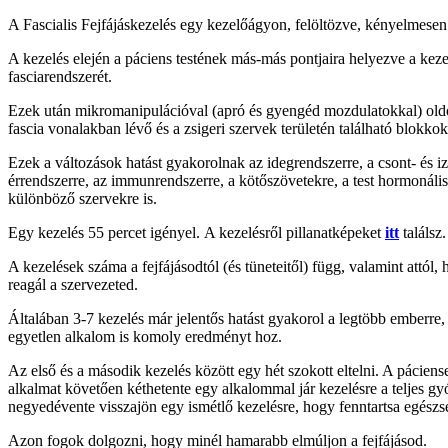
A Fascialis Fejfájáskezelés egy kezelőágyon, felöltözve, kényelmesen 
A kezelés elején a páciens testének más-más pontjaira helyezve a kez
fasciarendszerét.
Ezek után mikromanipulációval (apró és gyengéd mozdulatokkal) oldo
fascia vonalakban lévő és a zsigeri szervek területén található blokkok
Ezek a változások hatást gyakorolnak az idegrendszerre, a csont- és i
érrendszerre, az immunrendszerre, a kötőszövetekre, a test hormonális
különböző szervekre is.
Egy kezelés 55 percet igényel. A kezelésről pillanatképeket
itt
találsz.
A kezelések száma a fejfájásodtól (és tüneteitől) függ, valamint attól
reagál a szervezeted.
Általában 3-7 kezelés már jelentős hatást gyakorol a legtöbb emberre,
egyetlen alkalom is komoly eredményt hoz.
Az első és a második kezelés között egy hét szokott eltelni. A pácien
alkalmat követően kéthetente egy alkalommal jár kezelésre a teljes g
negyedévente visszajön egy ismétlő kezelésre, hogy fenntartsa egészs
Azon fogok dolgozni, hogy minél hamarabb elmúljon a fejfájásod.