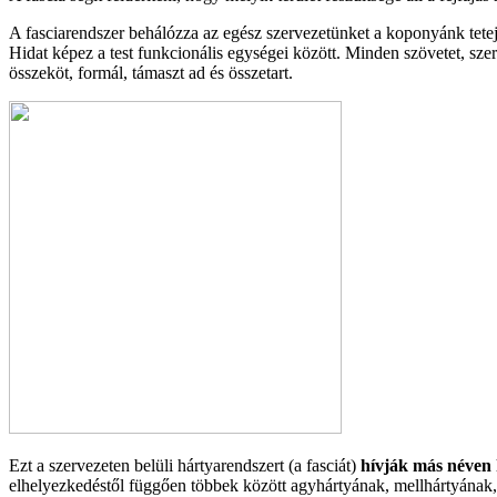
A fasciarendszer behálózza az egész szervezetünket a koponyánk tetej
Hidat képez a test funkcionális egységei között. Minden szövetet, szer
összeköt, formál, támaszt ad és összetart.
Ezt a szervezeten belüli hártyarendszert (a fasciát)
hívják más néven
elhelyezkedéstől függően többek között agyhártyának, mellhártyának,