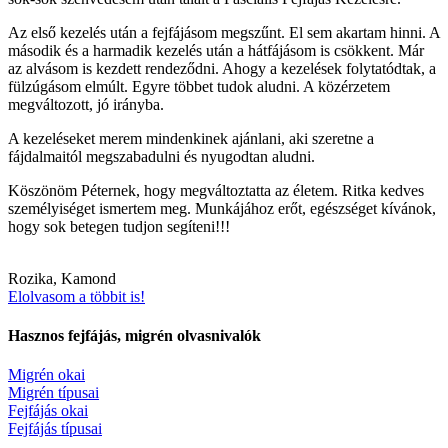
Az első kezelés után a fejfájásom megszűnt. El sem akartam hinni. A
második és a harmadik kezelés után a hátfájásom is csökkent. Már
az alvásom is kezdett rendeződni. Ahogy a kezelések folytatódtak, a
fülzúgásom elmúlt. Egyre többet tudok aludni. A közérzetem
megváltozott, jó irányba.
A kezeléseket merem mindenkinek ajánlani, aki szeretne a
fájdalmaitól megszabadulni és nyugodtan aludni.
Köszönöm Péternek, hogy megváltoztatta az életem. Ritka kedves
személyiséget ismertem meg. Munkájához erőt, egészséget kívánok,
hogy sok betegen tudjon segíteni!!!
Rozika, Kamond
Elolvasom a többit is!
Hasznos fejfájás, migrén olvasnivalók
Migrén okai
Migrén típusai
Fejfájás okai
Fejfájás típusai