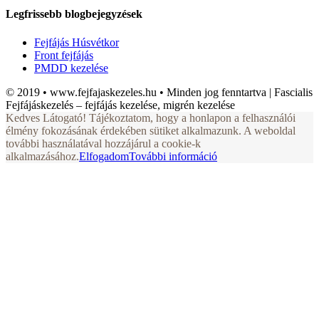
Legfrissebb blogbejegyzések
Fejfájás Húsvétkor
Front fejfájás
PMDD kezelése
© 2019 • www.fejfajaskezeles.hu • Minden jog fenntartva | Fascialis
Fejfájáskezelés – fejfájás kezelése, migrén kezelése
Kedves Látogató! Tájékoztatom, hogy a honlapon a felhasználói
élmény fokozásának érdekében sütiket alkalmazunk. A weboldal
további használatával hozzájárul a cookie-k
alkalmazásához.
Elfogadom
További információ