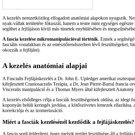
A kezelés nemzetközileg elfogadott anatómiai alapokon nyugszik. N
nyak-vállak területére fókuszál, hanem a testre mint egységes egészre
segíthet a fejfájáson kívül más tünetek enyhülésében és megszűnésébe
A fascia kezelése mikromanipulációval történik
. Ennek a segítségév
fasciális vonalakban és az emésztőrendszerben lévő feszültségeket, b
okozzák a fejfájást).
A kezelés anatómiai alapjai
A Fascialis Fejfájáskezelés a Dr. John E. Upledger amerikai oszteopata
kifejlesztett Craniosacralis Terápia, a Dr. Jean Pierre-Barral francia orvo
Visceralis manipuláció és a Thomas Myers által kifejlesztett Anatomy 
A kezelés elsődleges célja a fasciák feszültségeinek oldása, az idegi 
koponyán belüli keringés javítása, a kötőszövetes lemezek ellazítása, a
korrekciója és az izomrelaxáció.
Miért a fasciák kezelésénél kezdődik a fejfájáskezelés?
A fascia segít felderíteni, hogy melyik terület feszültsége áll a fejfájás