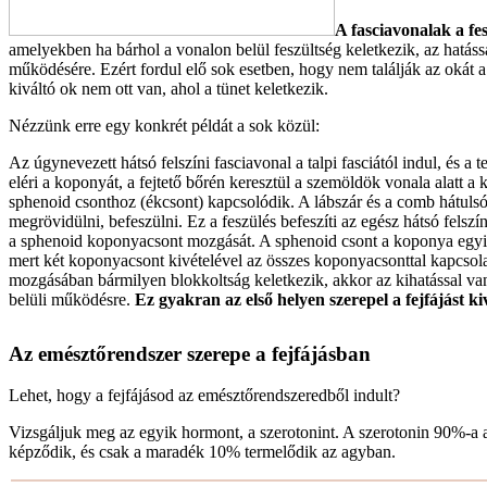
A fasciavonalak a fe
amelyekben ha bárhol a vonalon belül feszültség keletkezik, az hatáss
működésére. Ezért fordul elő sok esetben, hogy nem találják az okát a 
kiváltó ok nem ott van, ahol a tünet keletkezik.
Nézzünk erre egy konkrét példát a sok közül:
Az úgynevezett hátsó felszíni fasciavonal a talpi fasciától indul, és a 
eléri a koponyát, a fejtető bőrén keresztül a szemöldök vonala alatt a
sphenoid csonthoz (ékcsont) kapcsolódik. A lábszár és a comb hátulsó
megrövidülni, befeszülni. Ez a feszülés befeszíti az egész hátsó felszí
a sphenoid koponyacsont mozgását. A sphenoid csont a koponya egyik
mert két koponyacsont kivételével az összes koponyacsonttal kapcsol
mozgásában bármilyen blokkoltság keletkezik, akkor az kihatással v
belüli működésre.
Ez gyakran az első helyen szerepel a fejfájást ki
Az emésztőrendszer szerepe a fejfájásban
Lehet, hogy a fejfájásod az emésztőrendszeredből indult?
Vizsgáljuk meg az egyik hormont, a szerotonint. A szerotonin 90%-a
képződik, és csak a maradék 10% termelődik az agyban.