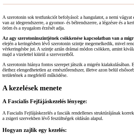
vékonybélben
90%
agyban
10%
A szerotonin sok testfunkciót befolyásol: a hangulatot, a nemi vágyat 
van az idegrendszerre, a gyomor- és bélrendszerre, a légzésre és a ker
öröm és a nyugalom érzését adja.
Az agy szerotoninszintjének csökkenése kapcsolatban van a migr
elején a keringésben lévő szerotonin szintje megemelkedik, mivel rend
vérkeringésbe jut. A szintje aztán drámai módon csökken, amint kivál
majd a vizelettel kiürül a szervezetből.
A szerotonin hiánya fontos szerepet játszik a migrén kialakulásában. E
élethez elengedhetetlen az emésztőrendszer, illetve azon belül elsőso
területének a megfelelő működése.
A kezelések menete
A Fascialis Fejfájáskezelés lényege:
A Fascialis Fejfájáskezelés a fasciák rendellenes struktúrájának korrek
a zsigeri szervekben lévő feszültségek oldásán alapul.
Hogyan zajlik egy kezelés: