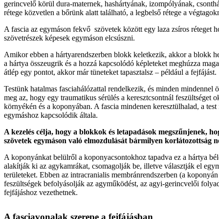
gerincvelő körül dura-maternek, hashártyának, izompólyának, csonthá
rétege közvetlen a bőrünk alatt található, a legbelső rétege a végtagok
A fascia az egymáson fekvő szövetek között egy laza zsíros réteget ho
szövetrészek képesek egymáson elcsúszni.
Amikor ebben a hártyarendszerben blokk keletkezik, akkor a blokk hel
a hártya összeugrik és a hozzá kapcsolódó képleteket meghúzza maga 
átlép egy pontot, akkor már tüneteket tapasztalsz – például a fejfájást.
Testünk hatalmas fasciahálózattal rendelkezik, és minden mindennel ö
meg az, hogy egy traumatikus sérülés a keresztcsontnál feszültséget 
környékén és a koponyában. A fascia mindenen keresztülhalad, a test
egymáshoz kapcsolódik általa.
A kezelés célja, hogy a blokkok és letapadások megszűnjenek, hog
szövetek egymáson való elmozdulását bármilyen korlátozottság n
A koponyánkat belülről a koponyacsontokhoz tapadva ez a hártya bélel
alakítják ki az agykamrákat, csomagolják be, illetve választják el eg
területeket. Ebben az intracranialis membránrendszerben (a koponyán 
feszültségek befolyásolják az agyműködést, az agyi-gerincvelői folya
fejfájáshoz vezethetnek.
A fasciavonalak szerepe a fejfájásban