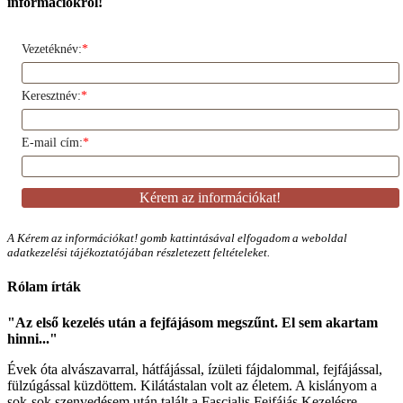
információkról!
Vezetéknév:
*
Keresztnév:
*
E-mail cím:
*
A Kérem az információkat! gomb kattintásával elfogadom a weboldal
adatkezelési tájékoztatójában részletezett feltételeket.
Rólam írták
"Az első kezelés után a fejfájásom megszűnt. El sem akartam
hinni..."
Évek óta alvászavarral, hátfájással, ízületi fájdalommal, fejfájással,
fülzúgással küzdöttem. Kilátástalan volt az életem. A kislányom a
sok-sok szenvedésem után talált a Fascialis Fejfájás Kezelésre.