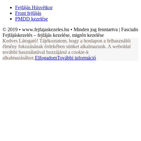
Fejfájás Húsvétkor
Front fejfájás
PMDD kezelése
© 2019 • www.fejfajaskezeles.hu • Minden jog fenntartva | Fascialis
Fejfájáskezelés – fejfájás kezelése, migrén kezelése
Kedves Látogató! Tájékoztatom, hogy a honlapon a felhasználói
élmény fokozásának érdekében sütiket alkalmazunk. A weboldal
további használatával hozzájárul a cookie-k
alkalmazásához.
Elfogadom
További információ