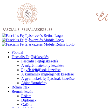
Főoldal
Fascialis Fejfájáskezelés
Fascialis Fejfájáskezelés
A migrén hatékony kezelése
Egyéb fejfájások kezelése
A kismamák migrénjének kezelése
A gyermekek fejfájásának kezelése
Ajándékutalvány
Rólam írták
Bemutatkozás
Rólam
Diplomák
Galéria