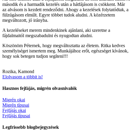
második és a harmadik kezelés után a hátfájásom is csökkent. Már
az alvásom is kezdett rendeződni. Ahogy a kezelések folytatódtak, a
fülzúgásom elmúlt. Egyre többet tudok aludni. A közérzetem
megváltozott, jó irányba.
A kezeléseket merem mindenkinek ajánlani, aki szeretne a
fájdalmaitól megszabadulni és nyugodtan aludni.
Köszönöm Péternek, hogy megváltoztatta az életem. Ritka kedves
személyiséget ismertem meg. Munkájához erőt, egészséget kívánok,
hogy sok betegen tudjon segíteni!!!
Rozika, Kamond
Elolvasom a többit is!
Hasznos fejfájás, migrén olvasnivalók
Migrén okai
Migrén típusai
Fejfájás okai
Fejfájás típusai
Legfrissebb blogbejegyzések