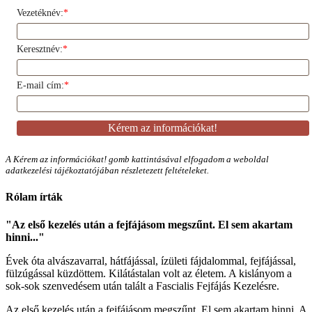
Vezetéknév:
*
Keresztnév:
*
E-mail cím:
*
A Kérem az információkat! gomb kattintásával elfogadom a weboldal
adatkezelési tájékoztatójában részletezett feltételeket.
Rólam írták
"Az első kezelés után a fejfájásom megszűnt. El sem akartam
hinni..."
Évek óta alvászavarral, hátfájással, ízületi fájdalommal, fejfájással,
fülzúgással küzdöttem. Kilátástalan volt az életem. A kislányom a
sok-sok szenvedésem után talált a Fascialis Fejfájás Kezelésre.
Az első kezelés után a fejfájásom megszűnt. El sem akartam hinni. A