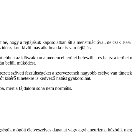
t be, hogy a fejfájásuk kapcsolatban áll a menstruációval, de csak 10%
időszakon kívül más alkalmakkor is van fejfájása.
 ebben az időszakban a medencei terület befeszül – és ha ez a terület már
yán belüli működést.
tkezett szöveti feszültségeket a szervezetnek nagyobb esélye van tünet
iót kísérő tünetekre is kedvező hatást gyakorolhat.
ba, mert a fájdalom soha nem normális.
gségük mögött életveszélyes daganat vagy agyi aneurizma húzódik meg.