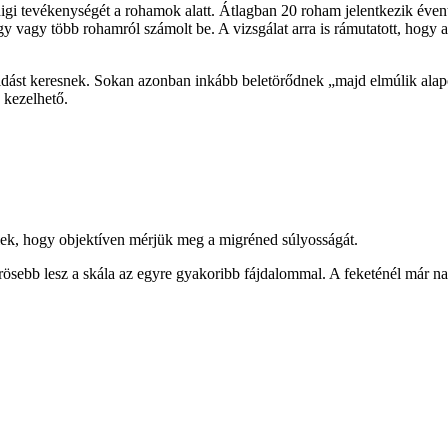
igi tevékenységét a rohamok alatt. Átlagban 20 roham jelentkezik éven
y vagy több rohamról számolt be. A vizsgálat arra is rámutatott, hogy
ldást keresnek. Sokan azonban inkább beletörődnek „majd elmúlik al
 kezelhető.
lek, hogy objektíven mérjük meg a migréned súlyosságát.
sebb lesz a skála az egyre gyakoribb fájdalommal. A feketénél már napon