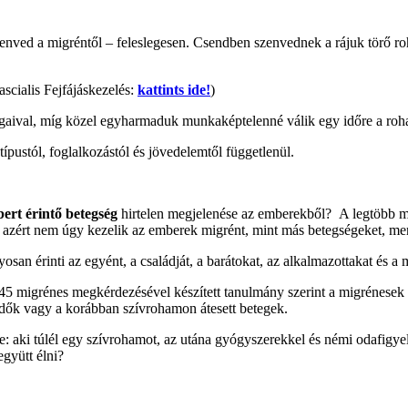
szenved a migréntől – feleslegesen. Csendben szenvednek a rájuk törő 
ascialis Fejfájáskezelés:
kattints ide!
)
tságaival, míg közel egyharmaduk munkaképtelenné válik egy időre a ro
típustól, foglalkozástól és jövedelemtől függetlenül.
rt érintő betegség
hirtelen megjelenése az emberekből? A legtöbb mi
lán azért nem úgy kezelik az emberek migrént, mint más betegségeket, me
n érinti az egyént, a családját, a barátokat, az alkalmazottakat és a m
5 migrénes megkérdezésével készített tanulmány szerint a migrénesek
dők vagy a korábban szívrohamon átesett betegek.
: aki túlél egy szívrohamot, az utána gyógyszerekkel és némi odafigyel
gyütt élni?