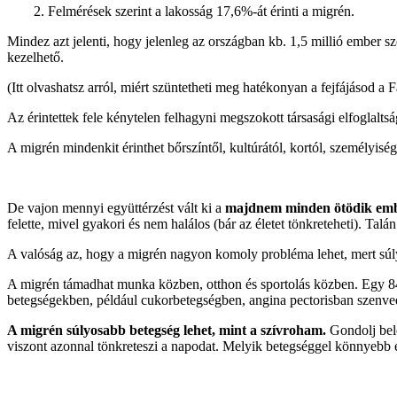
2. Felmérések szerint a lakosság 17,6%-át érinti a migrén.
Mindez azt jelenti, hogy jelenleg az országban kb. 1,5 millió ember 
kezelhető.
(Itt olvashatsz arról, miért szüntetheti meg hatékonyan a fejfájásod a F
Az érintettek fele kénytelen felhagyni megszokott társasági elfoglal
A migrén mindenkit érinthet bőrszíntől, kultúrától, kortól, személyiség
De vajon mennyi együttérzést vált ki a
majdnem minden ötödik embe
felette, mivel gyakori és nem halálos (bár az életet tönkreteheti). Ta
A valóság az, hogy a migrén nagyon komoly probléma lehet, mert súlyosa
A migrén támadhat munka közben, otthon és sportolás közben. Egy 84
betegségekben, például cukorbetegségben, angina pectorisban szenve
A migrén súlyosabb betegség lehet, mint a szívroham.
Gondolj bele
viszont azonnal tönkreteszi a napodat. Melyik betegséggel könnyebb e