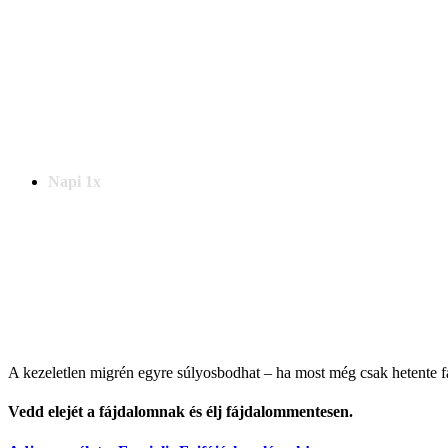
Heti 1x
Napi 1x
Napi 1x
A kezeletlen migrén egyre súlyosbodhat – ha most még csak hetente fá
Vedd elejét a fájdalomnak és élj fájdalommentesen.