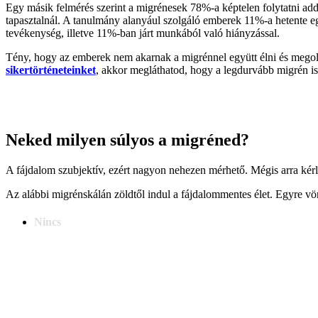
Egy másik felmérés szerint a migrénesek 78%-a képtelen folytatni add
tapasztalnál. A tanulmány alanyául szolgáló emberek 11%-a hetente eg
tevékenység, illetve 11%-ban járt munkából való hiányzással.
Tény, hogy az emberek nem akarnak a migrénnel együtt élni és mego
sikertörténeteinket
, akkor megláthatod, hogy a legdurvább migrén is
Neked milyen súlyos a migréned?
A fájdalom szubjektív, ezért nagyon nehezen mérhető. Mégis arra kér
Az alábbi migrénskálán zöldtől indul a fájdalommentes élet. Egyre vörö
Nincs
Nincs migrén