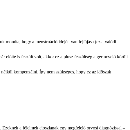
-uk mondta, hogy a menstruáció idején van fejfájása (ez a valódi
 előtte is feszült volt, akkor ez a plusz feszültség a gerincvelő körüli
ek nélkül kompenzálni. Így nem szükséges, hogy ez az időszak
 Ezeknek a félelmek eloszlanak egy megfelelő orvosi diagnózissal –