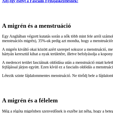
Adj egy esélyt a Fascialis Fejfájáskezelésnek!
A migrén és a menstruáció
Egy Angliában végzett kutatás során a nők több mint fele arról számol
menstruációs migrén), 35%-uk pedig azt mondta, hogy a menstruációs 
A migrén kiváltó okai között azért szerepel sokszor a menstruáció, mert
hártyán keresztül kihat a nyak területére, illetve befolyásolja a kopon
A medencei terület fasciáinak oldódása után a menstruáció miatt kele
fejfájással járjon együtt. Ezen kívül ez a fascialis oldódás a menstruác
Létezik szinte fájdalommentes menstruáció. Ne törődj bele a fájdalom
A migrén és a félelem
Még a régóta migrénben szenvedőnek is eszébe jut néha, hogy a bete