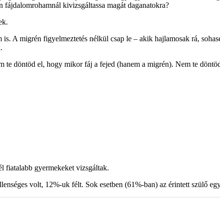
 fájdalomrohamnál kivizsgáltassa magát daganatokra?
ek.
is. A migrén figyelmeztetés nélkül csap le – akik hajlamosak rá, sohas
.
 te döntöd el, hogy mikor fáj a fejed (hanem a migrén). Nem te döntöd
l fiatalabb gyermekeket vizsgáltak.
enséges volt, 12%-uk félt. Sok esetben (61%-ban) az érintett szülő egy