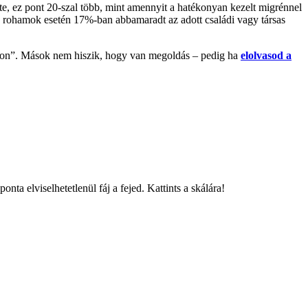
te, ez pont 20-szal több, mint amennyit a hatékonyan kezelt migrénnel
 a rohamok esetén 17%-ban abbamaradt az adott családi vagy társas
apon”. Mások nem hiszik, hogy van megoldás – pedig ha
elolvasod a
ta elviselhetetlenül fáj a fejed. Kattints a skálára!