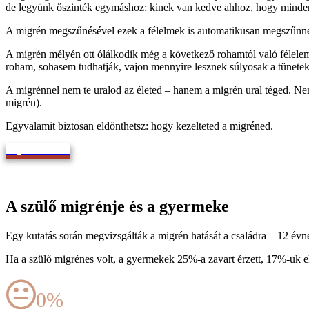
de legyünk őszinték egymáshoz: kinek van kedve ahhoz, hogy minden
A migrén megszűnésével ezek a félelmek is automatikusan megszűnn
A migrén mélyén ott ólálkodik még a következő rohamtól való félelem 
roham, sohasem tudhatják, vajon mennyire lesznek súlyosak a tünetek
A migrénnel nem te uralod az életed – hanem a migrén ural téged. Nem
migrén).
Egyvalamit biztosan eldönthetsz: hogy kezelteted a migréned.
Bejelentkezem
A szülő migrénje és a gyermeke
Egy kutatás során megvizsgálták a migrén hatását a családra – 12 évné
Ha a szülő migrénes volt, a gyermekek 25%-a zavart érzett, 17%-uk ell
0
%