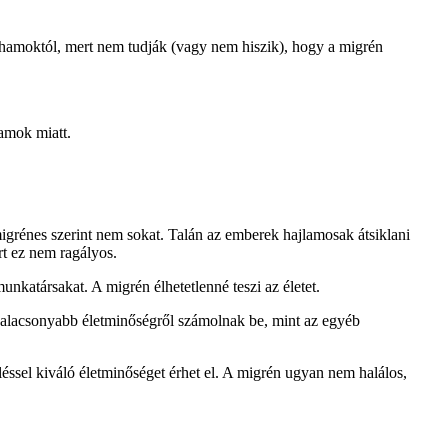
rohamoktól, mert nem tudják (vagy nem hiszik), hogy a migrén
hamok miatt.
grénes szerint nem sokat. Talán az emberek hajlamosak átsiklani
rt ez nem ragályos.
unkatársakat. A migrén élhetetlenné teszi az életet.
 alacsonyabb életminőségről számolnak be, mint az egyéb
éssel kiváló életminőséget érhet el. A migrén ugyan nem halálos,