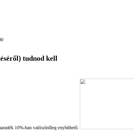
00
éséről) tudnod kell
 maradék 10%-ban valószínűleg enyhíthető.