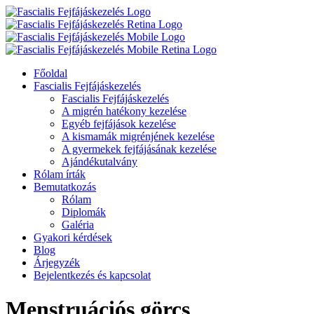
Főoldal
Fascialis Fejfájáskezelés
Fascialis Fejfájáskezelés
A migrén hatékony kezelése
Egyéb fejfájások kezelése
A kismamák migrénjének kezelése
A gyermekek fejfájásának kezelése
Ajándékutalvány
Rólam írták
Bemutatkozás
Rólam
Diplomák
Galéria
Gyakori kérdések
Blog
Árjegyzék
Bejelentkezés és kapcsolat
Menstruációs görcs