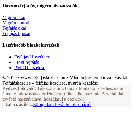
Hasznos fejfájás, migrén olvasnivalók
Migrén okai
Migrén típusai
Fejfájás okai
Fejfájás típusai
Legfrissebb blogbejegyzések
Fejfájás Húsvétkor
Front fejfájás
PMDD kezelése
© 2019 • www.fejfajaskezeles.hu • Minden jog fenntartva | Fascialis
Fejfájáskezelés – fejfájás kezelése, migrén kezelése
Kedves Látogató! Tájékoztatom, hogy a honlapon a felhasználói
élmény fokozásának érdekében sütiket alkalmazunk. A weboldal
további használatával hozzájárul a cookie-k
alkalmazásához.
Elfogadom
További információ