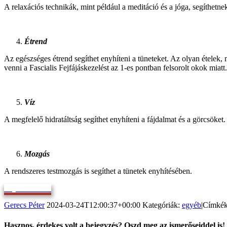
A relaxációs technikák, mint például a meditáció és a jóga, segíthetnek
Étrend
Az egészséges étrend segíthet enyhíteni a tüneteket. Az olyan ételek
venni a Fascialis Fejfájáskezelést az 1-es pontban felsorolt okok miatt
Víz
A megfelelő hidratáltság segíthet enyhíteni a fájdalmat és a görcsöket.
Mozgás
A rendszeres testmozgás is segíthet a tünetek enyhítésében.
Bejelentkezem
Gerecs Péter
2024-03-24T12:00:37+00:00
Kategóriák:
egyéb
|
Címké
Hasznos, érdekes volt a bejegyzés? Oszd meg az ismerőseiddel is!