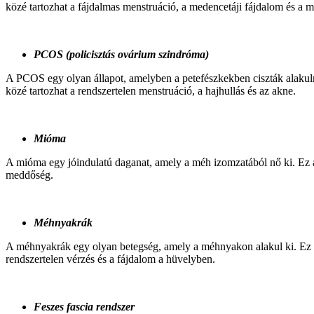
közé tartozhat a fájdalmas menstruáció, a medencetáji fájdalom és a 
PCOS (policisztás ovárium szindróma)
A PCOS egy olyan állapot, amelyben a petefészkekben ciszták alakuln
közé tartozhat a rendszertelen menstruáció, a hajhullás és az akne.
Mióma
A mióma egy jóindulatú daganat, amely a méh izomzatából nő ki. Ez a 
meddőség.
Méhnyakrák
A méhnyakrák egy olyan betegség, amely a méhnyakon alakul ki. Ez a b
rendszertelen vérzés és a fájdalom a hüvelyben.
Feszes fascia rendszer