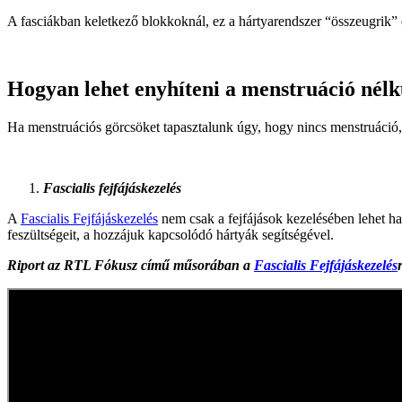
A fasciákban keletkező blokkoknál, ez a hártyarendszer “összeugrik” 
Hogyan lehet enyhíteni a menstruáció nélk
Ha menstruációs görcsöket tapasztalunk úgy, hogy nincs menstruáció, 
Fascialis fejfájáskezelés
A
Fascialis Fejfájáskezelés
nem csak a fejfájások kezelésében lehet hat
feszültségeit, a hozzájuk kapcsolódó hártyák segítségével.
Riport az RTL Fókusz című műsorában a
Fascialis Fejfájáskezelés