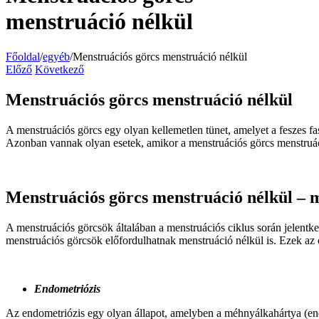
menstruáció nélkül
Főoldal
/
egyéb
/
Menstruációs görcs menstruáció nélkül
Előző
Következő
Menstruációs görcs menstruáció nélkül
A menstruációs görcs egy olyan kellemetlen tünet, amelyet a feszes fas
Azonban vannak olyan esetek, amikor a menstruációs görcs menstruáció 
Menstruációs görcs menstruáció nélkül – 
A menstruációs görcsök általában a menstruációs ciklus során jelentk
menstruációs görcsök előfordulhatnak menstruáció nélkül is. Ezek az
Endometriózis
Az endometriózis egy olyan állapot, amelyben a méhnyálkahártya (end