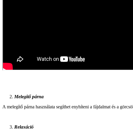
Melegítő párna
A melegítő párna használata segíthet enyhíteni a fájdalmat és a görcsö
Relaxáció