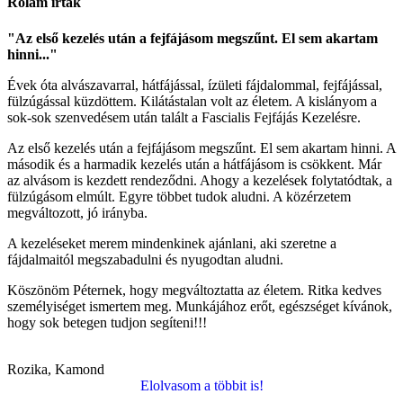
Rólam írták
"Az első kezelés után a fejfájásom megszűnt. El sem akartam
hinni..."
Évek óta alvászavarral, hátfájással, ízületi fájdalommal, fejfájással,
fülzúgással küzdöttem. Kilátástalan volt az életem. A kislányom a
sok-sok szenvedésem után talált a Fascialis Fejfájás Kezelésre.
Az első kezelés után a fejfájásom megszűnt. El sem akartam hinni. A
második és a harmadik kezelés után a hátfájásom is csökkent. Már
az alvásom is kezdett rendeződni. Ahogy a kezelések folytatódtak, a
fülzúgásom elmúlt. Egyre többet tudok aludni. A közérzetem
megváltozott, jó irányba.
A kezeléseket merem mindenkinek ajánlani, aki szeretne a
fájdalmaitól megszabadulni és nyugodtan aludni.
Köszönöm Péternek, hogy megváltoztatta az életem. Ritka kedves
személyiséget ismertem meg. Munkájához erőt, egészséget kívánok,
hogy sok betegen tudjon segíteni!!!
Rozika, Kamond
Elolvasom a többit is!