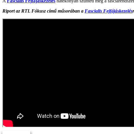
A
Fasciális Fejfájáskezelés
hatékonyan szünteti meg a fasciarendszer 
Riport az RTL Fókusz című műsorában a
Fascialis Fejfájáskezelés
Bejelentkezem