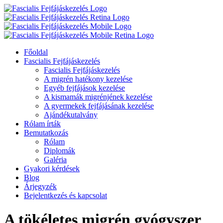
Főoldal
Fascialis Fejfájáskezelés
Fascialis Fejfájáskezelés
A migrén hatékony kezelése
Egyéb fejfájások kezelése
A kismamák migrénjének kezelése
A gyermekek fejfájásának kezelése
Ajándékutalvány
Rólam írták
Bemutatkozás
Rólam
Diplomák
Galéria
Gyakori kérdések
Blog
Árjegyzék
Bejelentkezés és kapcsolat
A tökéletes migrén gyógyszer