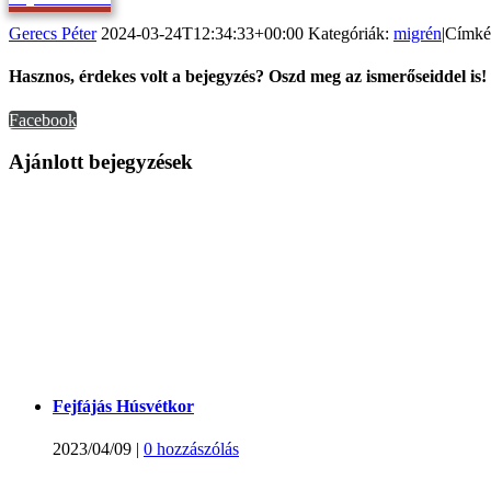
Gerecs Péter
2024-03-24T12:34:33+00:00
Kategóriák:
migrén
|
Címké
Hasznos, érdekes volt a bejegyzés? Oszd meg az ismerőseiddel is!
Facebook
Ajánlott bejegyzések
Fejfájás Húsvétkor
2023/04/09
|
0 hozzászólás