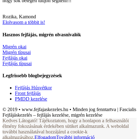
hogy sok betegen tudjon segíteni!!!
Rozika, Kamond
Elolvasom a többit is!
Hasznos fejfájás, migrén olvasnivalók
Migrén okai
Migrén típusai
Fejfájás okai
Fejfájás típusai
Legfrissebb blogbejegyzések
Fejfájás Húsvétkor
Front fejfájás
PMDD kezelése
© 2019 • www.fejfajaskezeles.hu • Minden jog fenntartva | Fascialis
Fejfájáskezelés – fejfájás kezelése, migrén kezelése
Kedves Látogató! Tájékoztatom, hogy a honlapon a felhasználói
élmény fokozásának érdekében sütiket alkalmazunk. A weboldal
további használatával hozzájárul a cookie-k
alkalmazásához.
Elfogadom
További információ