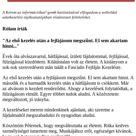
A Kérem az információkat! gomb kattintásával elfogadom a weboldal
adatkezelési tájékoztatójában részletezett feltételeket.
Rólam írták
"Az első kezelés után a fejfájásom megszűnt. El sem akartam
hinni..."
Évek óta alvászavarral, hátfájással, ízületi fájdalommal, fejfájással,
fülzúgással küzdöttem. Kilátástalan volt az életem. A kislányom a
sok-sok szenvedésem után talált a Fascialis Fejfájás Kezelésre.
Az első kezelés után a fejfájásom megszűnt. El sem akartam hinni. A
második és a harmadik kezelés után a hátfájásom is csökkent. Már
az alvásom is kezdett rendeződni. Ahogy a kezelések folytatódtak, a
fülzúgásom elmúlt. Egyre többet tudok aludni. A közérzetem
megváltozott, jó irányba.
A kezeléseket merem mindenkinek ajánlani, aki szeretne a
fájdalmaitól megszabadulni és nyugodtan aludni.
Köszönöm Péternek, hogy megváltoztatta az életem. Ritka kedves
személyiséget ismertem meg. Munkájához erőt, egészséget kívánok,