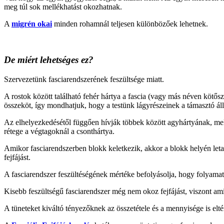
meg túl sok mellékhatást okozhatnak.
A
migrén okai
minden rohamnál teljesen különbözőek lehetnek.
De miért lehetséges ez?
Szervezetünk fasciarendszerének feszültsége miatt.
A rostok között található fehér hártya a fascia (vagy más néven kötősz
összeköt, így mondhatjuk, hogy a testünk lágyrészeinek a támasztó áll
Az elhelyezkedésétől függően hívják többek között agyhártyának, mell
rétege a végtagoknál a csonthártya.
Amikor fasciarendszerben blokk keletkezik, akkor a blokk helyén leta
fejfájást.
A fasciarendszer feszültéségének mértéke befolyásolja, hogy folyamat
Kisebb feszültségű fasciarendszer még nem okoz fejfájást, viszont ami
A tüneteket kiváltó tényezőknek az összetétele és a mennyisége is elt