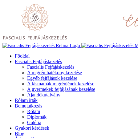
Főoldal
Fascialis Fejfájáskezelés
Fascialis Fejfájáskezelés
A migrén hatékony kezelése
Egyéb fejfájások kezelése
A kismamák migrénjének kezelése
A gyermekek fejfájásának kezelése
Ajándékutalvány
Rólam írták
Bemutatkozás
Rólam
Diplomák
Galéria
Gyakori kérdések
Blog