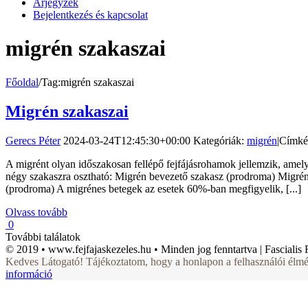
Árjegyzék
Bejelentkezés és kapcsolat
migrén szakaszai
Főoldal
/
Tag:
migrén szakaszai
Migrén szakaszai
Gerecs Péter
2024-03-24T12:45:30+00:00
Kategóriák:
migrén
|
Címké
A migrént olyan időszakosan fellépő fejfájásrohamok jellemzik, amely
négy szakaszra osztható: Migrén bevezető szakasz (prodroma) Migrén 
(prodroma) A migrénes betegek az esetek 60%-ban megfigyelik, [...]
Olvass tovább
0
További találatok
© 2019 • www.fejfajaskezeles.hu • Minden jog fenntartva | Fascialis F
Kedves Látogató! Tájékoztatom, hogy a honlapon a felhasználói élmé
információ