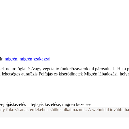
k:
migrén
,
migrén szakaszai
|
ek neurológiai és/vagy vegetatív funkciózavarokkal párosulnak. Ha a p
lehetséges aurafázis Fejfájás és kísérőtünetek Migrén lábadozási, hel
ejfájáskezelés – fejfájás kezelése, migrén kezelése
ny fokozásának érdekében sütiket alkalmazunk. A weboldal további has