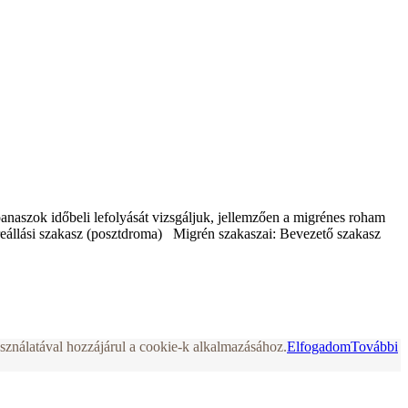
anaszok időbeli lefolyását vizsgáljuk, jellemzően a migrénes roham
yreállási szakasz (posztdroma) Migrén szakaszai: Bevezető szakasz
ználatával hozzájárul a cookie-k alkalmazásához.
Elfogadom
További