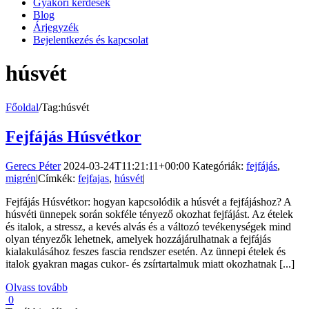
Gyakori kérdések
Blog
Árjegyzék
Bejelentkezés és kapcsolat
húsvét
Főoldal
/
Tag:
húsvét
Fejfájás Húsvétkor
Gerecs Péter
2024-03-24T11:21:11+00:00
Kategóriák:
fejfájás
,
migrén
|
Címkék:
fejfajas
,
húsvét
|
Fejfájás Húsvétkor: hogyan kapcsolódik a húsvét a fejfájáshoz? A
húsvéti ünnepek során sokféle tényező okozhat fejfájást. Az ételek
és italok, a stressz, a kevés alvás és a változó tevékenységek mind
olyan tényezők lehetnek, amelyek hozzájárulhatnak a fejfájás
kialakulásához feszes fascia rendszer esetén. Az ünnepi ételek és
italok gyakran magas cukor- és zsírtartalmuk miatt okozhatnak [...]
Olvass tovább
0