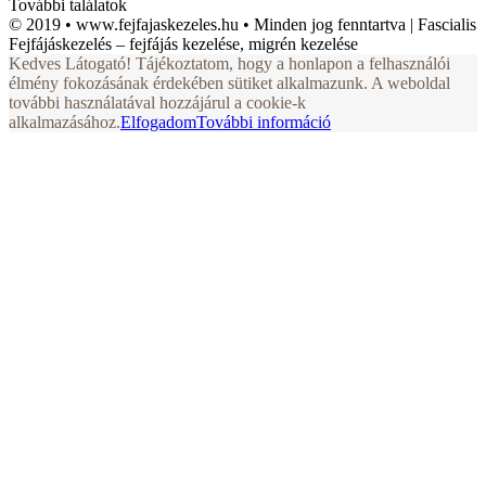
További találatok
© 2019 • www.fejfajaskezeles.hu • Minden jog fenntartva | Fascialis
Fejfájáskezelés – fejfájás kezelése, migrén kezelése
Kedves Látogató! Tájékoztatom, hogy a honlapon a felhasználói
élmény fokozásának érdekében sütiket alkalmazunk. A weboldal
további használatával hozzájárul a cookie-k
alkalmazásához.
Elfogadom
További információ