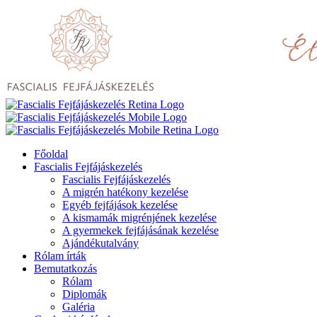
Főoldal
Fascialis Fejfájáskezelés
Fascialis Fejfájáskezelés
A migrén hatékony kezelése
Egyéb fejfájások kezelése
A kismamák migrénjének kezelése
A gyermekek fejfájásának kezelése
Ajándékutalvány
Rólam írták
Bemutatkozás
Rólam
Diplomák
Galéria