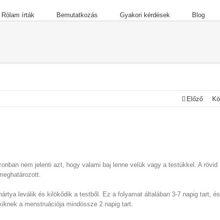
Rólam írták
Bemutatkozás
Gyakori kérdések
Blog
Előző
Kö
nban nem jelenti azt, hogy valami baj lenne velük vagy a testükkel. A rövid
 meghatározott.
ya leválik és kilökődik a testből. Ez a folyamat általában 3-7 napig tart, és
iknek a menstruációja mindössze 2 napig tart.