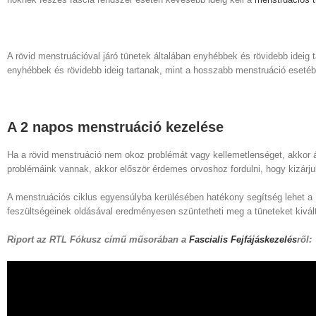
A rövid menstruációval járó tünetek általában enyhébbek és rövidebb ideig 
enyhébbek és rövidebb ideig tartanak, mint a hosszabb menstruáció esetéb
A 2 napos menstruáció kezelése
Ha a rövid menstruáció nem okoz problémát vagy kellemetlenséget, akkor 
problémáink vannak, akkor először érdemes orvoshoz fordulni, hogy kizár
A menstruációs ciklus egyensúlyba kerülésében hatékony segítség lehet a
feszültségeinek oldásával eredményesen szüntetheti meg a tüneteket kivál
Riport az RTL Fókusz című műsorában a
Fascialis Fejfájáskezelés
ről: