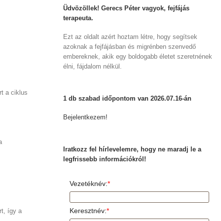
Üdvözöllek! Gerecs Péter vagyok, fejfájás
terapeuta.
Ezt az oldalt azért hoztam létre, hogy segítsek
azoknak a fejfájásban és migrénben szenvedő
embereknek, akik egy boldogabb életet szeretnének
élni, fájdalom nélkül.
t a ciklus
1 db szabad időpontom van 2026.07.16-án
Bejelentkezem!
a
Iratkozz fel hírlevelemre, hogy ne maradj le a
legfrissebb információkról!
Vezetéknév:
*
Keresztnév:
*
t, így a