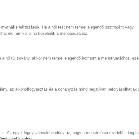
rmonális változások
. Ha a női test nem termel elegendő ösztrogént vagy
dulhat elő, amikor a nő közeledik a menopauzához.
 a nő túl sovány, akkor nem termel elegendő hormont a menstruációhoz, ezér
shiány, az alkoholfogyasztás és a dohányzás mind negatívan befolyásolhatják 
is. Az egyik legnyilvánvalóbb előny az, hogy a menstruáció rövidebb ideig tar
ünetekkel küzdeni
.