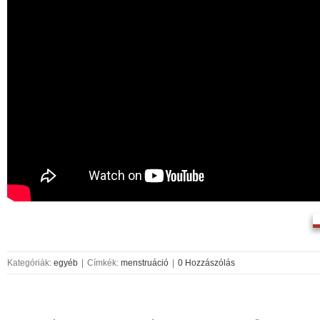
B
Kategóriák:
egyéb
|
Címkék:
menstruáció
|
0 Hozzászólás