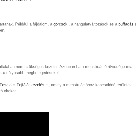
tartanak. Például a fájdalom, a
görcsök
, a hangulatváltozások és a
puffadás
á
en.
általában nem szükséges kezelni. Azonban ha a menstruáció rövidsége miatt
juk a súlyosabb megbetegedéseket.
Fascialis Fejfájáskezelés
is, amely a menstruációhoz kapcsolódó területek
tó okokat.