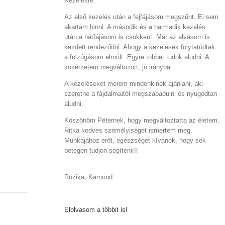
Kezelésre.
Az első kezelés után a fejfájásom megszűnt. El sem
akartam hinni. A második és a harmadik kezelés
után a hátfájásom is csökkent. Már az alvásom is
kezdett rendeződni. Ahogy a kezelések folytatódtak,
a fülzúgásom elmúlt. Egyre többet tudok aludni. A
közérzetem megváltozott, jó irányba.
A kezeléseket merem mindenkinek ajánlani, aki
szeretne a fájdalmaitól megszabadulni és nyugodtan
aludni.
Köszönöm Péternek, hogy megváltoztatta az életem.
Ritka kedves személyiséget ismertem meg.
Munkájához erőt, egészséget kívánok, hogy sok
betegen tudjon segíteni!!!
Rozika, Kamond
Elolvasom a többit is!