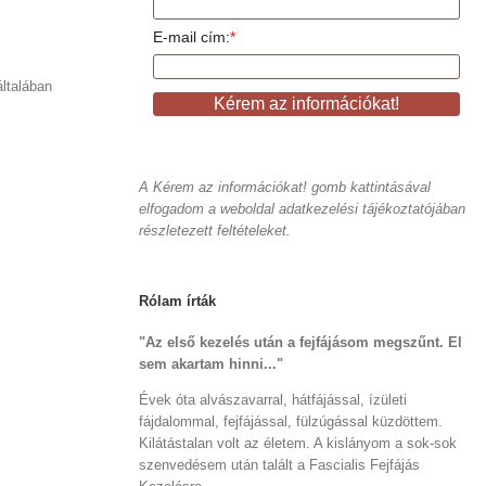
E-mail cím:
*
ltalában
A Kérem az információkat! gomb kattintásával
elfogadom a weboldal adatkezelési tájékoztatójában
részletezett feltételeket.
Rólam írták
"Az első kezelés után a fejfájásom megszűnt. El
sem akartam hinni..."
Évek óta alvászavarral, hátfájással, ízületi
fájdalommal, fejfájással, fülzúgással küzdöttem.
Kilátástalan volt az életem. A kislányom a sok-sok
szenvedésem után talált a Fascialis Fejfájás