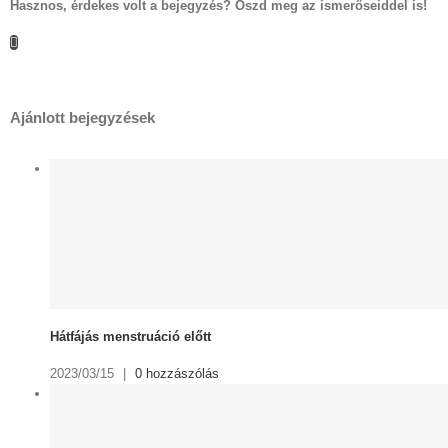
Hasznos, érdekes volt a bejegyzés? Oszd meg az ismerőseiddel is!
Facebook
Ajánlott bejegyzések
Hátfájás menstruáció előtt
2023/03/15
|
0 hozzászólás