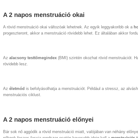
A 2 napos menstruáció okai
A rövid menstruáció okai változóak lehetnek. Az egyik leggyakoribb ok a
ho
progeszteront, akkor a menstruáció rövidebb lehet. Ez általában akkor for
Az
alacsony testtömegindex
(BMI) szintén okozhat rövid menstruációt. Ha
rövidebb lesz.
Az
életmód
is befolyásolhatja a menstruációt. Például a stressz, az alvá
menstruációs ciklust.
A 2 napos menstruáció előnyei
Bár sok nő aggódik a rövid menstruáció miatt, valójában van néhány előnye 
nőknek feszes fascia rendszer esetén kevesebb ideig kell a
menstruációs t