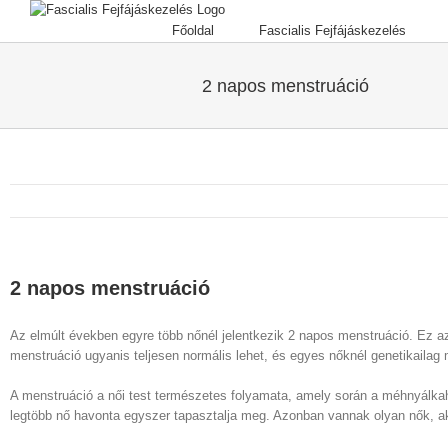
Főoldal
Fascialis Fejfájáskezelés
2 napos menstruáció
2 napos menstruáció
Az elmúlt években egyre több nőnél jelentkezik 2 napos menstruáció. Ez azo
menstruáció ugyanis teljesen normális lehet, és egyes nőknél genetikailag
A menstruáció a női test természetes folyamata, amely során a méhnyálkahárt
legtöbb nő havonta egyszer tapasztalja meg. Azonban vannak olyan nők, ak