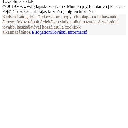
További találatok
© 2019 • www.fejfajaskezeles.hu • Minden jog fenntartva | Fascialis
Fejfájáskezelés – fejfájás kezelése, migrén kezelése
Kedves Látogató! Tájékoztatom, hogy a honlapon a felhasználói
élmény fokozásának érdekében sütiket alkalmazunk. A weboldal
további használatával hozzájárul a cookie-k
alkalmazásához.
Elfogadom
További információ