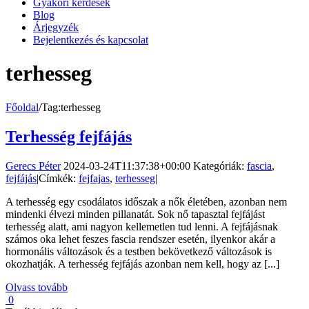
Gyakori kérdések
Blog
Árjegyzék
Bejelentkezés és kapcsolat
terhesseg
Főoldal
/
Tag:
terhesseg
Terhesség fejfájás
Gerecs Péter
2024-03-24T11:37:38+00:00
Kategóriák:
fascia
,
fejfájás
|
Címkék:
fejfajas
,
terhesseg
|
A terhesség egy csodálatos időszak a nők életében, azonban nem
mindenki élvezi minden pillanatát. Sok nő tapasztal fejfájást
terhesség alatt, ami nagyon kellemetlen tud lenni. A fejfájásnak
számos oka lehet feszes fascia rendszer esetén, ilyenkor akár a
hormonális változások és a testben bekövetkező változások is
okozhatják. A terhesség fejfájás azonban nem kell, hogy az [...]
Olvass tovább
0