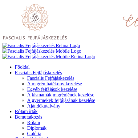
Főoldal
Fascialis Fejfájáskezelés
Fascialis Fejfájáskezelés
A migrén hatékony kezelése
Egyéb fejfájások kezelése
A kismamák migrénjének kezelése
A gyermekek fejfájásának kezelése
Ajándékutalvány
Rólam írták
Bemutatkozás
Rólam
Diplomák
Galéria